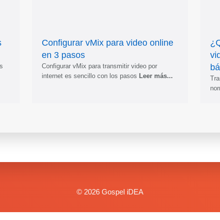
s
Configurar vMix para video online
¿Q
en 3 pasos
vi
s
Configurar vMix para transmitir video por
bá
internet es sencillo con los pasos
Leer más...
Tra
nor
©
2026
Gospel iDEA