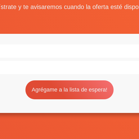
strate y te avisaremos cuando la oferta esté dispo
Agrégame a la lista de espera!