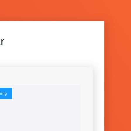
r
ming