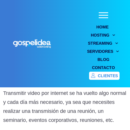
HOME
HOSTING
STREAMING
¿Qué necesito para transmitir video
SERVIDORES
por internet? 5 elementos básicos
BLOG
CONTACTO
Home
/
Blog
/
¿Qué necesito para transmitir video por internet? 5 elementos básicos
CLIENTES
Transmitir video por internet se ha vuelto algo normal
y cada día más necesario, ya sea que necesites
realizar una transmisión de una reunión, un
seminario, eventos corporativos, reuniones, etc.