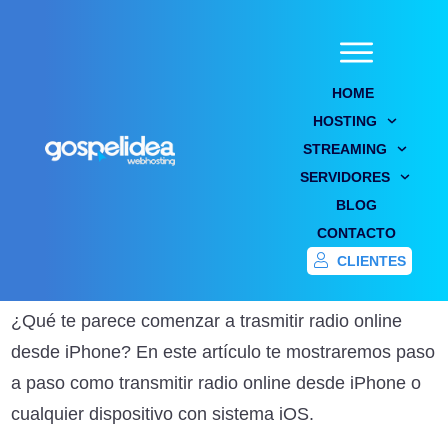
HOME
HOSTING
STREAMING
Transmitir radio online desde
SERVIDORES
iPhone en 5 minutos!
BLOG
CONTACTO
Home
/
Blog
/
Transmitir radio online desde iPhone en 5 minutos!
CLIENTES
¿Qué te parece comenzar a trasmitir radio online
desde iPhone? En este artículo te mostraremos paso
a paso como transmitir radio online desde iPhone o
cualquier dispositivo con sistema iOS.