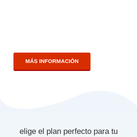
directamente al WhatsAPP de la radio.
La aplicación para radio online está
disponible en el
Plan Radio Max
.
MÁS INFORMACIÓN
elige el plan perfecto para tu