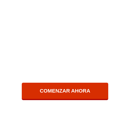
Aplicaciones como VL
más.
Smartphones, con nue
para iOS y Android.
COMENZAR AHORA