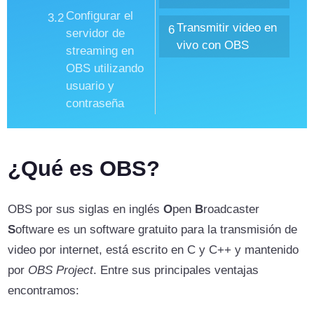
Configurar el
3.2
Transmitir video en
6
servidor de
vivo con OBS
streaming en
OBS utilizando
usuario y
contraseña
¿Qué es OBS?
OBS por sus siglas en inglés
O
pen
B
roadcaster
S
oftware es un software gratuito para la transmisión de
video por internet, está escrito en C y C++ y mantenido
por
OBS Project
. Entre sus principales ventajas
encontramos: