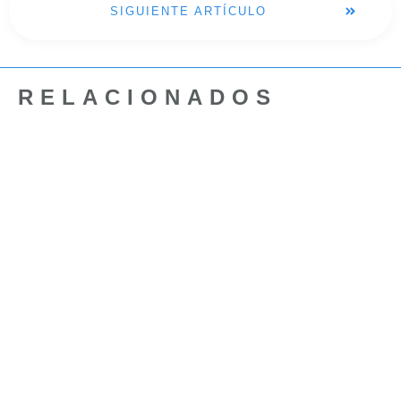
SIGUIENTE ARTÍCULO
RELACIONADOS
Streaming
Cómo descargar e instalar
locuciones de hora para Zara
Radio (Gratis)