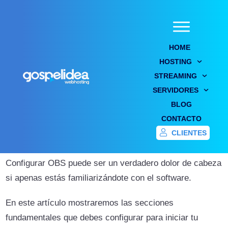
HOME
HOSTING
STREAMING
Configurar OBS para video online
SERVIDORES
sencillo y rápido
BLOG
CONTACTO
Home
/
Blog
/
Configurar OBS para video online sencillo y rápido
CLIENTES
Configurar OBS puede ser un verdadero dolor de cabeza
si apenas estás familiarizándote con el software.
En este artículo mostraremos las secciones
fundamentales que debes configurar para iniciar tu