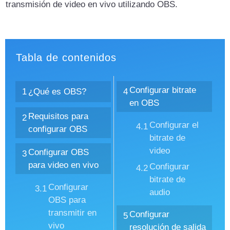
transmisión de video en vivo utilizando OBS.
Tabla de contenidos
Configurar bitrate
1
¿Qué es OBS?
4
en OBS
Requisitos para
2
Configurar el
4.1
configurar OBS
bitrate de
video
Configurar OBS
3
para video en vivo
Configurar
4.2
bitrate de
Configurar
3.1
audio
OBS para
transmitir en
Configurar
5
vivo
resolución de salida