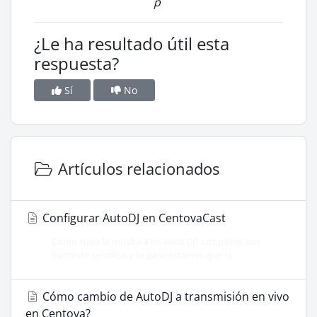
p
¿Le ha resultado útil esta
respuesta?
Sí
No
Artículos relacionados
Configurar AutoDJ en CentovaCast
Como subo la música a mi Auto Dj? Los pasos son
bastante sencillos y te garantizamos que si...
Cómo cambio de AutoDJ a transmisión en vivo
en Centova?