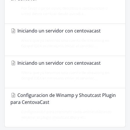
Por favor siga los pasos descritos a continuación si
usted desea cambiar desde autodj a...
Iniciando un servidor con centovacast
Ahora que ya tenemos una cuenta de streaming en
Gospel iDEA es necesario iniciar el servidor...
Iniciando un servidor con centovacast
Ahora que ya tenemos una cuenta de streaming en
Gospel iDEA es necesario iniciar el servidor...
Configuracion de Winamp y Shoutcast Plugin
para CentovaCast
Configuración para transmitir radio online utilizando
winamp, el plugin shoutcast dsp y el...