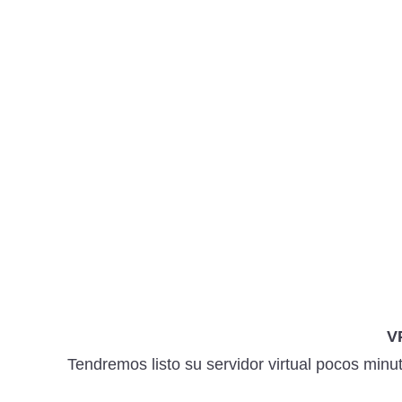
V
Tendremos listo su servidor virtual pocos min