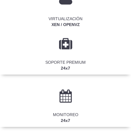
VIRTUALIZACIÓN​
XEN / OPENVZ
​SOPORTE PREMIUM
24
x
7
MONITOREO
24
x
7