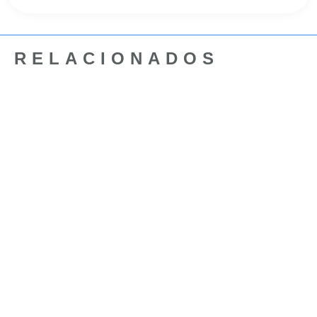
RELACIONADOS
Streaming
Cómo descargar e instalar
locuciones de hora para Zara
Radio (Gratis)