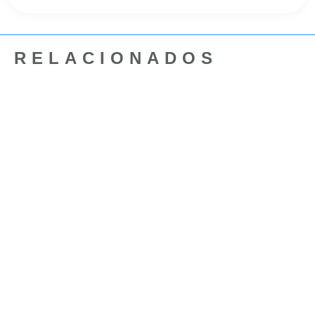
RELACIONADOS
Servidores
Descubre como cambiar la IP de
exim en cPanel en 5 pasos