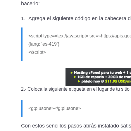
hacerlo:
1.- Agrega el siguiente código en la cabecera d
<script type=»text/javascript» src=»https://apis.g
{lang: ‘es-419’}
</script>
2.- Coloca la siguiente etiqueta en el lugar de tu si
<g:plusone></g:plusone>
Con estos sencillos pasos abrás instalado satis