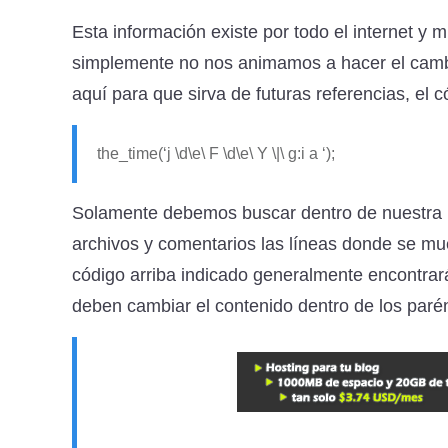
Esta información existe por todo el internet 
simplemente no nos animamos a hacer el cambi
aquí para que sirva de futuras referencias, el có
the_time(‘j \d\e\ F \d\e\ Y \|\ g:i a ‘);
Solamente debemos buscar dentro de nuestra plan
archivos y comentarios las líneas donde se mue
código arriba indicado generalmente encontra
deben cambiar el contenido dentro de los parén