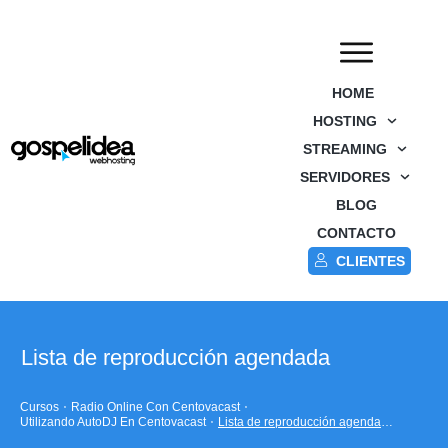
HOME
HOSTING
STREAMING
SERVIDORES
BLOG
CONTACTO
CLIENTES
Lista de reproducción agendada
Cursos
Radio Online Con Centovacast
Utilizando AutoDJ En Centovacast
Lista de reproducción agendada